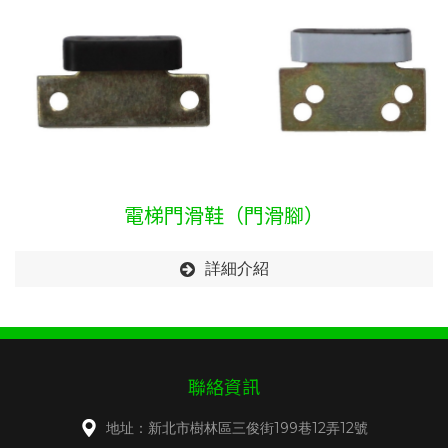
電梯門滑鞋（門滑腳）
詳細介紹
聯絡資訊
地址：新北市樹林區三俊街199巷12弄12號